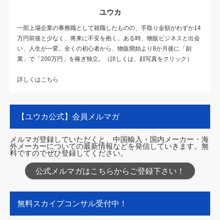
ユウカ
一部上場企業の事務職として就職したものの、手取り金額がわずか14
万円前後と少なく、将来に不安を抱く。ある時、物販ビジネスと出会
い、人生が一変。全くの初心者から、物販開始より8か月後に「副
業」で「200万円」を稼ぎ独立。（詳しくは、顔写真をクリック）
詳しくはこちら
【ユウカ公式】会員メルマガ
メルマガ登録していただくと、中国輸入・国内メーカー・海
外メーカーについての最新情報などを発信していきます。無
料ですのでぜひ登録してください。
公式メルマガはこちらからご登録下さい！
無料スカイプコンサル受付中！