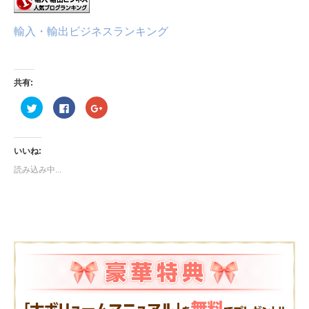
輸入・輸出ビジネスランキング
共有:
ク
Facebook
ク
リ
で
リ
ッ
共
ッ
ク
有
ク
し
す
し
て
る
て
いいね:
Twitter
に
Google+
で
は
で
読み込み中...
共
ク
共
有
リ
有
(新
ッ
(新
し
ク
し
い
し
い
ウ
て
ウ
ィ
く
ィ
ン
だ
ン
ド
さ
ド
ウ
い
ウ
で
(新
で
開
し
開
き
い
き
ま
ウ
ま
す)
ィ
す)
ン
ド