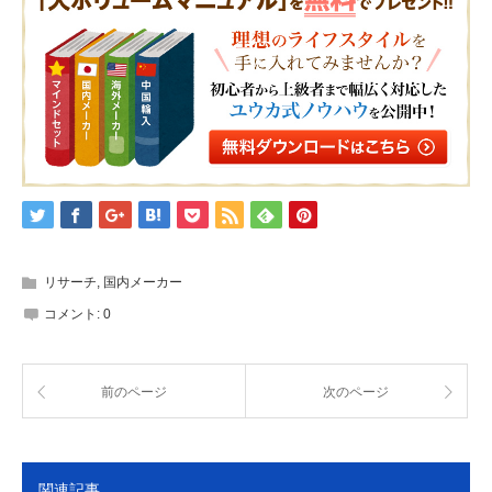
ウ
で
開
き
ま
す)
リサーチ
,
国内メーカー
コメント:
0
前のページ
次のページ
関連記事