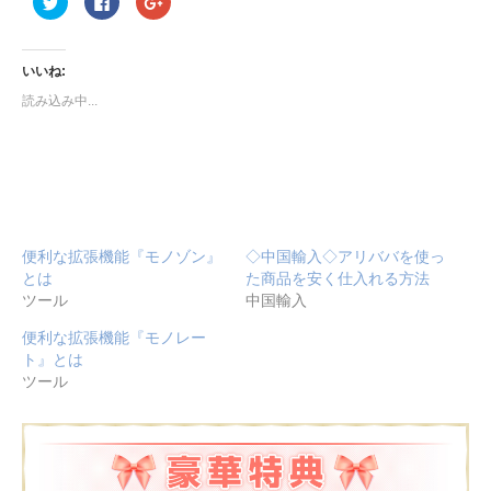
リ
で
リ
ッ
共
ッ
ク
有
ク
し
す
し
て
る
て
いいね:
Twitter
に
Google+
で
は
で
読み込み中...
共
ク
共
有
リ
有
(新
ッ
(新
し
ク
し
い
し
い
ウ
て
ウ
ィ
く
ィ
ン
だ
ン
ド
さ
ド
ウ
い
ウ
で
(新
で
開
し
開
便利な拡張機能『モノゾン』
◇中国輸入◇アリババを使っ
き
い
き
ま
ウ
ま
とは
た商品を安く仕入れる方法
す)
ィ
す)
ツール
中国輸入
ン
ド
ウ
便利な拡張機能『モノレー
で
開
ト』とは
き
ま
ツール
す)