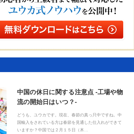
中国の休日に関する注意点 -工場や物
流の開始日はいつ？-
どうも、ユウカです。現在、春節の真っ只中ですね。中
国輸入をされている方は春節を見通した仕入れができて
いますか？中国では２月１５日（木…