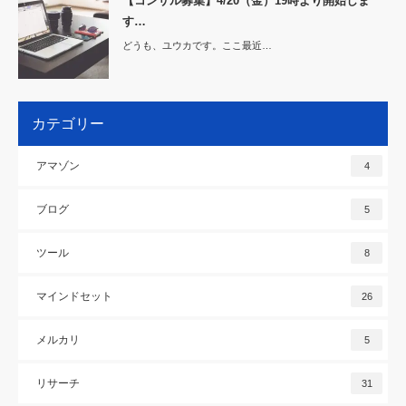
【コンサル募集】4/20（金）19時より開始しま
す…
どうも、ユウカです。ここ最近…
カテゴリー
アマゾン
4
ブログ
5
ツール
8
マインドセット
26
メルカリ
5
リサーチ
31