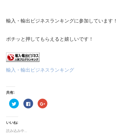
輸入・輸出ビジネスランキングに参加しています！
ポチッと押してもらえると嬉しいです！
輸入・輸出ビジネスランキング
共有:
ク
Facebook
ク
リ
で
リ
ッ
共
ッ
ク
有
ク
し
す
し
て
る
て
いいね:
Twitter
に
Google+
で
は
で
読み込み中...
共
ク
共
有
リ
有