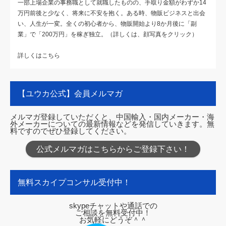
一部上場企業の事務職として就職したものの、手取り金額がわずか14
万円前後と少なく、将来に不安を抱く。ある時、物販ビジネスと出会
い、人生が一変。全くの初心者から、物販開始より8か月後に「副
業」で「200万円」を稼ぎ独立。（詳しくは、顔写真をクリック）
詳しくはこちら
【ユウカ公式】会員メルマガ
メルマガ登録していただくと、中国輸入・国内メーカー・海
外メーカーについての最新情報などを発信していきます。無
料ですのでぜひ登録してください。
公式メルマガはこちらからご登録下さい！
無料スカイプコンサル受付中！
skypeチャットや通話での
ご相談を無料受付中！
お気軽にどうぞ＾＾