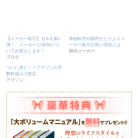
(新
ッ
(新
し
ク
し
い
し
い
ウ
て
ウ
ィ
く
ィ
ン
だ
ン
ド
さ
ド
ウ
い
ウ
で
(新
で
開
し
開
【メーカー取引】 Q＆A 第2
単純転売や国内せどりよりメ
き
い
き
ま
ウ
ま
弾！ メーカーとOEMにつ
ーカー取引が良い理由とは
す)
ィ
す)
いてお答えします！
国内メーカー
ン
ド
ブログ
ウ
で
開
ついに来た！？アマゾンの手
き
ま
数料値上げ改定
す)
アマゾン