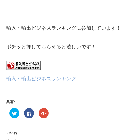
輸入・輸出ビジネスランキングに参加しています！
ポチッと押してもらえると嬉しいです！
輸入・輸出ビジネスランキング
共有:
ク
Facebook
ク
リ
で
リ
ッ
共
ッ
ク
有
ク
し
す
し
て
る
て
いいね:
Twitter
に
Google+
で
は
で