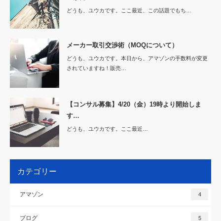
どうも、ユウカです。ここ最近、この話題でもち…
メーカー取引交渉術（MOQについて）
どうも、ユウカです。本日から、アマゾンの手数料が変更
されていますね！販売…
【コンサル募集】4/20（金）19時より開始しま
す…
どうも、ユウカです。ここ最近…
カテゴリー
アマゾン
4
ブログ
5