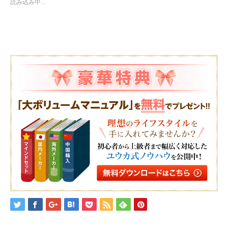
読み込み中...
共
ク
共
有
リ
有
(新
ッ
(新
し
ク
し
い
し
い
ウ
て
ウ
ィ
く
ィ
ン
だ
ン
ド
さ
ド
ウ
い
ウ
で
(新
で
開
し
開
き
い
き
ま
ウ
ま
す)
ィ
す)
ン
ド
ウ
で
開
き
ま
す)