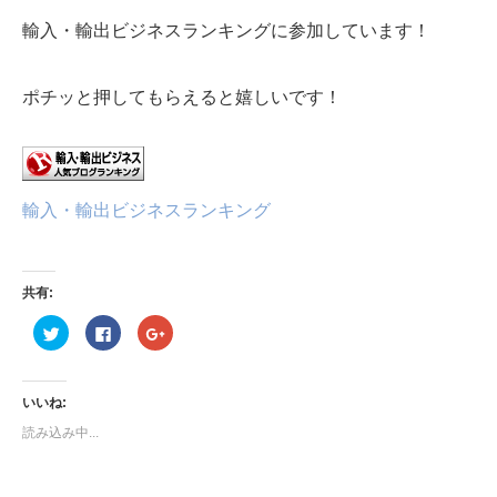
輸入・輸出ビジネスランキングに参加しています！
ポチッと押してもらえると嬉しいです！
輸入・輸出ビジネスランキング
共有:
ク
Facebook
ク
リ
で
リ
ッ
共
ッ
ク
有
ク
し
す
し
て
る
て
いいね:
Twitter
に
Google+
で
は
で
読み込み中...
共
ク
共
有
リ
有
(新
ッ
(新
し
ク
し
い
し
い