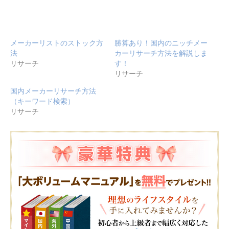
ウ
て
ウ
ィ
く
ィ
ン
だ
ン
ド
さ
ド
ウ
い
ウ
で
(新
で
開
し
開
メーカーリストのストック方
勝算あり！国内のニッチメー
き
い
き
ま
ウ
ま
法
カーリサーチ方法を解説しま
す)
ィ
す)
リサーチ
す！
ン
ド
リサーチ
ウ
で
開
国内メーカーリサーチ方法
き
ま
（キーワード検索）
す)
リサーチ