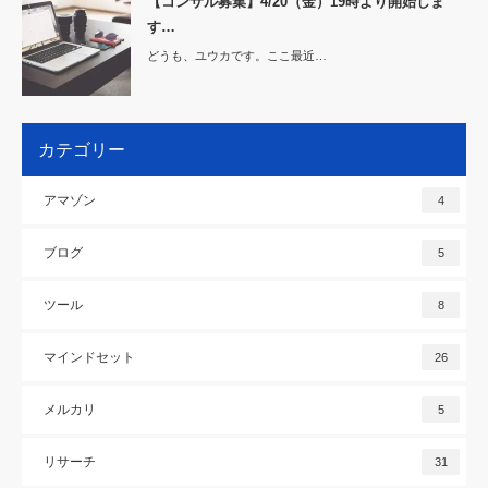
【コンサル募集】4/20（金）19時より開始しま
す…
どうも、ユウカです。ここ最近…
カテゴリー
アマゾン
4
ブログ
5
ツール
8
マインドセット
26
メルカリ
5
リサーチ
31